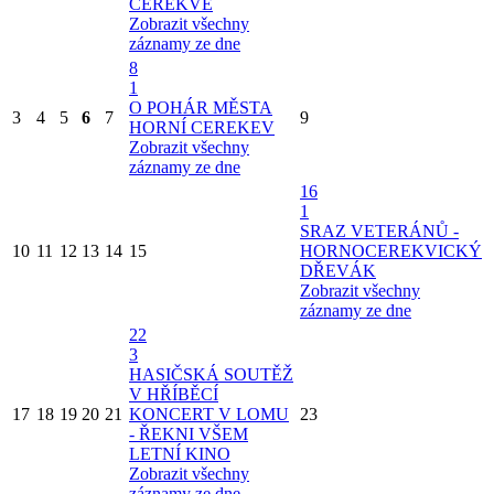
CEREKVE
Zobrazit všechny
záznamy ze dne
8
1
O POHÁR MĚSTA
3
4
5
6
7
9
HORNÍ CEREKEV
Zobrazit všechny
záznamy ze dne
16
1
SRAZ VETERÁNŮ -
10
11
12
13
14
15
HORNOCEREKVICKÝ
DŘEVÁK
Zobrazit všechny
záznamy ze dne
22
3
HASIČSKÁ SOUTĚŽ
V HŘÍBĚCÍ
17
18
19
20
21
KONCERT V LOMU
23
- ŘEKNI VŠEM
LETNÍ KINO
Zobrazit všechny
záznamy ze dne