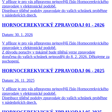
V příloze je pro vás připraveno nejnovější číslo Hornocerekvického
zpravodaje v elektronické podobě.
Distribuce tištěné podoby zpravodaje do vašich schránek proběhne
v následujících dnech.
HORNOCEREKVICKÝ ZPRAVODAJ 01 - 2026
Datum:
30. 1. 2026
V příloze je pro vás připraveno nejnovější číslo Hornocerekvického
zpravodaje v elektronické podobě.
Z důvodu poruchy v tiskárně bude tištěná verze zpravodaje
doručena do vašich schránek nejpozději do 8. 2. 2026. Děkujeme za
pochopení.
HORNOCEREKVICKÝ ZPRAVODAJ 06 - 2025
Datum:
26. 11. 2025
V příloze je pro vás připraveno nejnovější číslo Hornocerekvického
zpravodaje v elektronické podobě.
Distribuce tištěné podoby zpravodaje do vašich schránek proběhne
v následujících dnech.