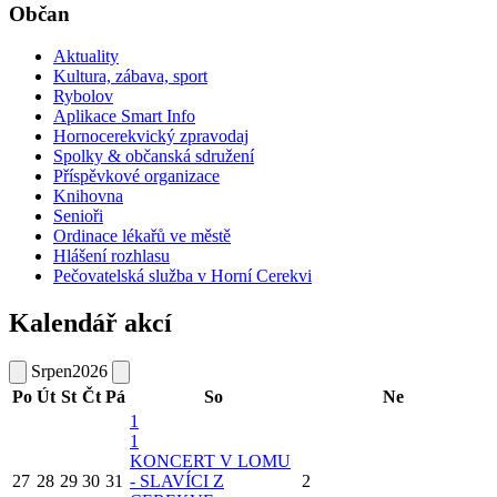
Občan
Aktuality
Kultura, zábava, sport
Rybolov
Aplikace Smart Info
Hornocerekvický zpravodaj
Spolky & občanská sdružení
Příspěvkové organizace
Knihovna
Senioři
Ordinace lékařů ve městě
Hlášení rozhlasu
Pečovatelská služba v Horní Cerekvi
Kalendář akcí
Srpen
2026
Po
Út
St
Čt
Pá
So
Ne
1
1
KONCERT V LOMU
27
28
29
30
31
- SLAVÍCI Z
2