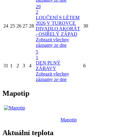
29
2
LOUČENÍ S LÉTEM
2026 V TUROVCE
24
25
26
27
28
30
DIVADLO AKORÁT
- OSIŘELÝ ZÁPAD
Zobrazit všechny
záznamy ze dne
5
1
DEN PLNÝ
31
1
2
3
4
6
ZÁBAVY
Zobrazit všechny
záznamy ze dne
Mapotip
Mapotip
Aktuální teplota