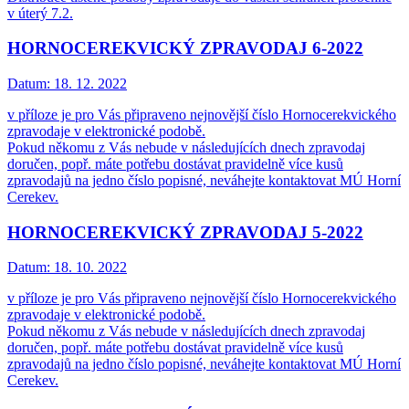
v úterý 7.2.
HORNOCEREKVICKÝ ZPRAVODAJ 6-2022
Datum:
18. 12. 2022
v příloze je pro Vás připraveno nejnovější číslo Hornocerekvického
zpravodaje v elektronické podobě.
Pokud někomu z Vás nebude v následujících dnech zpravodaj
doručen, popř. máte potřebu dostávat pravidelně více kusů
zpravodajů na jedno číslo popisné, neváhejte kontaktovat MÚ Horní
Cerekev.
HORNOCEREKVICKÝ ZPRAVODAJ 5-2022
Datum:
18. 10. 2022
v příloze je pro Vás připraveno nejnovější číslo Hornocerekvického
zpravodaje v elektronické podobě.
Pokud někomu z Vás nebude v následujících dnech zpravodaj
doručen, popř. máte potřebu dostávat pravidelně více kusů
zpravodajů na jedno číslo popisné, neváhejte kontaktovat MÚ Horní
Cerekev.