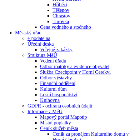
Hříběcí
Těšenov
Chrástov
Turovka
Cena vodného a stočného
Městský úřad
e-podatelna
Úřední deska
Veřejné zakázky
Struktura MěÚ
Vedení úřadu
Odbor matriky a evidence obyvatel
Služba Czechpoint v Horní Cerekvi
Odbor výstavby
Finanční oddělení
Kulturní dům
Lesní hospodářství
Knihovna
GDPR - ochrana osobních údajů
Informace z MěÚ
Mapový portál Mapotip
Místní poplatky
Ceník služeb města
Ceník za pronájem Kulturního domu v
Horní Cerekvi