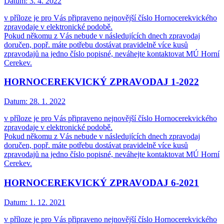
Datum:
3. 4. 2022
v příloze je pro Vás připraveno nejnovější číslo Hornocerekvického
zpravodaje v elektronické podobě.
Pokud někomu z Vás nebude v následujících dnech zpravodaj
doručen, popř. máte potřebu dostávat pravidelně více kusů
zpravodajů na jedno číslo popisné, neváhejte kontaktovat MÚ Horní
Cerekev.
HORNOCEREKVICKÝ ZPRAVODAJ 1-2022
Datum:
28. 1. 2022
v příloze je pro Vás připraveno nejnovější číslo Hornocerekvického
zpravodaje v elektronické podobě.
Pokud někomu z Vás nebude v následujících dnech zpravodaj
doručen, popř. máte potřebu dostávat pravidelně více kusů
zpravodajů na jedno číslo popisné, neváhejte kontaktovat MÚ Horní
Cerekev.
HORNOCEREKVICKÝ ZPRAVODAJ 6-2021
Datum:
1. 12. 2021
v příloze je pro Vás připraveno nejnovější číslo Hornocerekvického