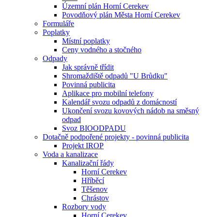
Územní plán Horní Cerekev
Povodňový plán Města Horní Cerekev
Formuláře
Poplatky
Místní poplatky
Ceny vodného a stočného
Odpady
Jak správně třídit
Shromaždiště odpadů "U Brůdku"
Povinná publicita
Aplikace pro mobilní telefony
Kalendář svozu odpadů z domácností
Ukončení svozu kovových nádob na směsný
odpad
Svoz BIOODPADU
Dotačně podpořené projekty - povinná publicita
Projekt IROP
Voda a kanalizace
Kanalizační řády
Horní Cerekev
Hříběcí
Těšenov
Chrástov
Rozbory vody
Horní Cerekev