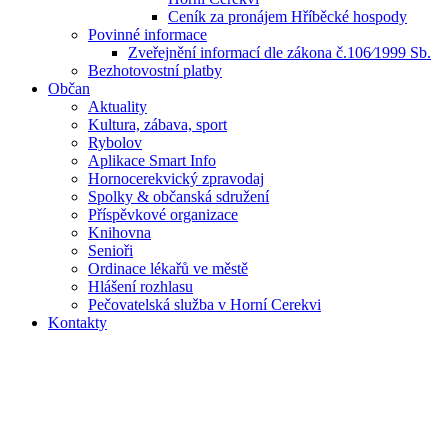
Ceník za pronájem Hříběcké hospody
Povinné informace
Zveřejnění informací dle zákona č.106⁄1999 Sb.
Bezhotovostní platby
Občan
Aktuality
Kultura, zábava, sport
Rybolov
Aplikace Smart Info
Hornocerekvický zpravodaj
Spolky & občanská sdružení
Příspěvkové organizace
Knihovna
Senioři
Ordinace lékařů ve městě
Hlášení rozhlasu
Pečovatelská služba v Horní Cerekvi
Kontakty