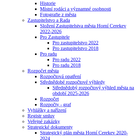
Historie
Místní rodáci a významné osobnosti
Fotografie z města
Zastupitelstvo a Rada
Složení Zastupitelstva města Horní Cerekev
2022-2026
Pro Zastupitele
Pro zastupitelstvo 2022
Pro zastupitelstvo 2018
Pro radu
Pro radu 2022
Pro radu 2018
Rozpočet města
Rozpočtová opatření
Střednědobé rozpočtové výhledy
Střednědobý rozpočtový výhled města na
období 2025-2026
Rozpočet
Rozpočty - graf
Vyhlášky a nařízení
Registr smluv
Veřejné zakázky
Strategické dokumenty
Strategický plán města Horní Cerekev 2020-
2024