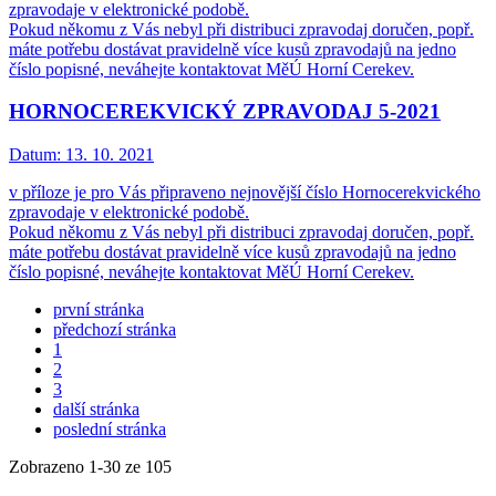
zpravodaje v elektronické podobě.
Pokud někomu z Vás nebyl při distribuci zpravodaj doručen, popř.
máte potřebu dostávat pravidelně více kusů zpravodajů na jedno
číslo popisné, neváhejte kontaktovat MěÚ Horní Cerekev.
HORNOCEREKVICKÝ ZPRAVODAJ 5-2021
Datum:
13. 10. 2021
v příloze je pro Vás připraveno nejnovější číslo Hornocerekvického
zpravodaje v elektronické podobě.
Pokud někomu z Vás nebyl při distribuci zpravodaj doručen, popř.
máte potřebu dostávat pravidelně více kusů zpravodajů na jedno
číslo popisné, neváhejte kontaktovat MěÚ Horní Cerekev.
první stránka
předchozí stránka
1
2
3
další stránka
poslední stránka
Zobrazeno
1
-
30
ze 105