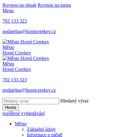
Rovnou na obsah
Rovnou na menu
Menu
702 133 323
podatelna@hornicerekev.cz
Město
Horní Cerekev
Město
Horní Cerekev
702 133 323
podatelna@hornicerekev.cz
Hledaný výraz
Hledat
rozšířené vyhledávání
Město
Základní údaje
Informace o městě