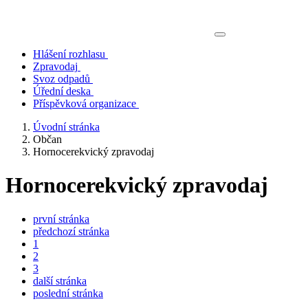
Hlášení rozhlasu
Zpravodaj
Svoz odpadů
Úřední deska
Příspěvková organizace
Úvodní stránka
Občan
Hornocerekvický zpravodaj
Hornocerekvický zpravodaj
první stránka
předchozí stránka
1
2
3
další stránka
poslední stránka