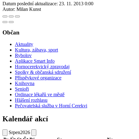
Datum poslední aktualizace:
23. 11. 2013 0:00
Autor:
Milan Kunst
Občan
Aktuality
Kultura, zábava, sport
Rybolov
Aplikace Smart Info
Hornocerekvický zpravodaj
Spolky & občanská sdružení
Příspěvkové organizace
Knihovna
Senioři
Ordinace lékařů ve městě
Hlášení rozhlasu
Pečovatelská služba v Horní Cerekvi
Kalendář akcí
Srpen
2026