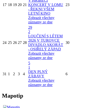
V HŘÍBĚCÍ
17
18
19
20
21
KONCERT V LOMU
23
- ŘEKNI VŠEM
LETNÍ KINO
Zobrazit všechny
záznamy ze dne
29
2
LOUČENÍ S LÉTEM
2026 V TUROVCE
24
25
26
27
28
30
DIVADLO AKORÁT
- OSIŘELÝ ZÁPAD
Zobrazit všechny
záznamy ze dne
5
1
DEN PLNÝ
31
1
2
3
4
6
ZÁBAVY
Zobrazit všechny
záznamy ze dne
Mapotip