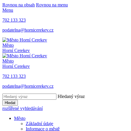
Rovnou na obsah
Rovnou na menu
Menu
702 133 323
podatelna@hornicerekev.cz
Město
Horní Cerekev
Město
Horní Cerekev
702 133 323
podatelna@hornicerekev.cz
Hledaný výraz
Hledat
rozšířené vyhledávání
Město
Základní údaje
Informace o městě