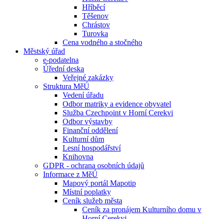
Hříběcí
Těšenov
Chrástov
Turovka
Cena vodného a stočného
Městský úřad
e-podatelna
Úřední deska
Veřejné zakázky
Struktura MěÚ
Vedení úřadu
Odbor matriky a evidence obyvatel
Služba Czechpoint v Horní Cerekvi
Odbor výstavby
Finanční oddělení
Kulturní dům
Lesní hospodářství
Knihovna
GDPR - ochrana osobních údajů
Informace z MěÚ
Mapový portál Mapotip
Místní poplatky
Ceník služeb města
Ceník za pronájem Kulturního domu v
Horní Cerekvi