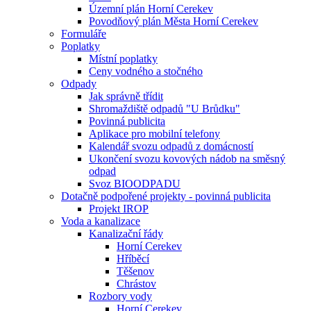
Územní plán Horní Cerekev
Povodňový plán Města Horní Cerekev
Formuláře
Poplatky
Místní poplatky
Ceny vodného a stočného
Odpady
Jak správně třídit
Shromaždiště odpadů "U Brůdku"
Povinná publicita
Aplikace pro mobilní telefony
Kalendář svozu odpadů z domácností
Ukončení svozu kovových nádob na směsný
odpad
Svoz BIOODPADU
Dotačně podpořené projekty - povinná publicita
Projekt IROP
Voda a kanalizace
Kanalizační řády
Horní Cerekev
Hříběcí
Těšenov
Chrástov
Rozbory vody
Horní Cerekev