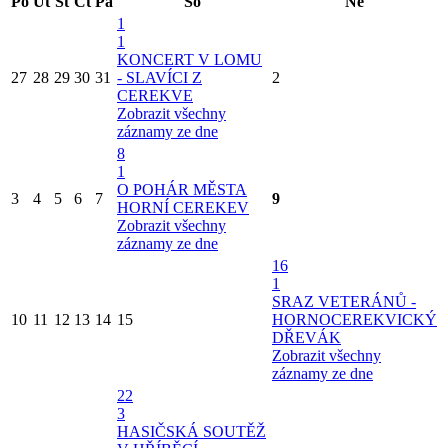
Po
Út
St
Čt
Pá
So
Ne
1
1
KONCERT V LOMU
27
28
29
30
31
- SLAVÍCI Z
2
CEREKVE
Zobrazit všechny
záznamy ze dne
8
1
O POHÁR MĚSTA
3
4
5
6
7
9
HORNÍ CEREKEV
Zobrazit všechny
záznamy ze dne
16
1
SRAZ VETERÁNŮ -
10
11
12
13
14
15
HORNOCEREKVICKÝ
DŘEVÁK
Zobrazit všechny
záznamy ze dne
22
3
HASIČSKÁ SOUTĚŽ