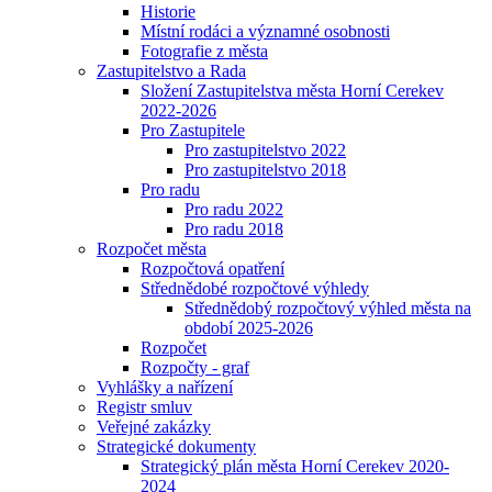
Historie
Místní rodáci a významné osobnosti
Fotografie z města
Zastupitelstvo a Rada
Složení Zastupitelstva města Horní Cerekev
2022-2026
Pro Zastupitele
Pro zastupitelstvo 2022
Pro zastupitelstvo 2018
Pro radu
Pro radu 2022
Pro radu 2018
Rozpočet města
Rozpočtová opatření
Střednědobé rozpočtové výhledy
Střednědobý rozpočtový výhled města na
období 2025-2026
Rozpočet
Rozpočty - graf
Vyhlášky a nařízení
Registr smluv
Veřejné zakázky
Strategické dokumenty
Strategický plán města Horní Cerekev 2020-
2024