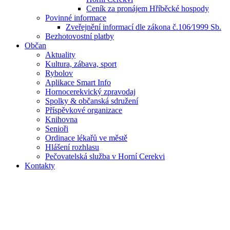
Ceník za pronájem Hříběcké hospody
Povinné informace
Zveřejnění informací dle zákona č.106⁄1999 Sb.
Bezhotovostní platby
Občan
Aktuality
Kultura, zábava, sport
Rybolov
Aplikace Smart Info
Hornocerekvický zpravodaj
Spolky & občanská sdružení
Příspěvkové organizace
Knihovna
Senioři
Ordinace lékařů ve městě
Hlášení rozhlasu
Pečovatelská služba v Horní Cerekvi
Kontakty