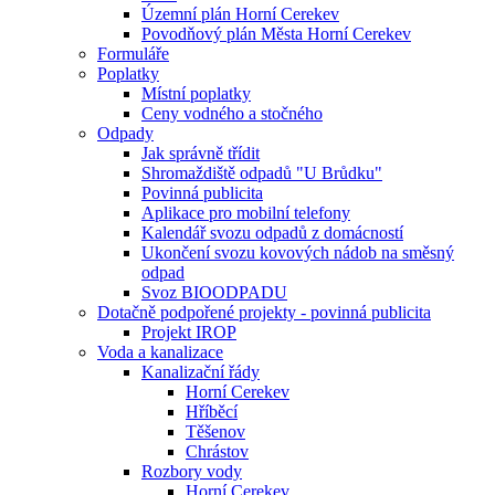
Územní plán Horní Cerekev
Povodňový plán Města Horní Cerekev
Formuláře
Poplatky
Místní poplatky
Ceny vodného a stočného
Odpady
Jak správně třídit
Shromaždiště odpadů "U Brůdku"
Povinná publicita
Aplikace pro mobilní telefony
Kalendář svozu odpadů z domácností
Ukončení svozu kovových nádob na směsný
odpad
Svoz BIOODPADU
Dotačně podpořené projekty - povinná publicita
Projekt IROP
Voda a kanalizace
Kanalizační řády
Horní Cerekev
Hříběcí
Těšenov
Chrástov
Rozbory vody
Horní Cerekev