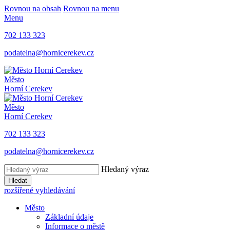
Rovnou na obsah
Rovnou na menu
Menu
702 133 323
podatelna@hornicerekev.cz
Město
Horní Cerekev
Město
Horní Cerekev
702 133 323
podatelna@hornicerekev.cz
Hledaný výraz
Hledat
rozšířené vyhledávání
Město
Základní údaje
Informace o městě