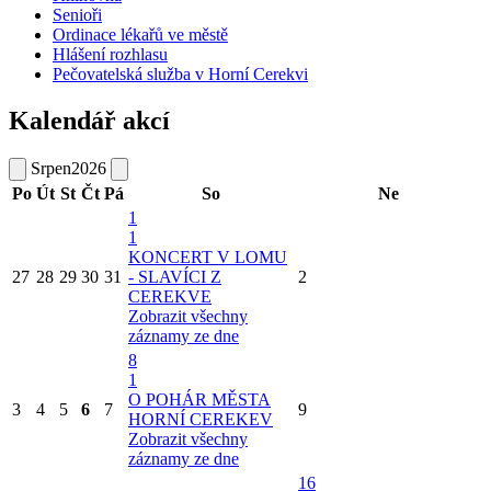
Senioři
Ordinace lékařů ve městě
Hlášení rozhlasu
Pečovatelská služba v Horní Cerekvi
Kalendář akcí
Srpen
2026
Po
Út
St
Čt
Pá
So
Ne
1
1
KONCERT V LOMU
27
28
29
30
31
- SLAVÍCI Z
2
CEREKVE
Zobrazit všechny
záznamy ze dne
8
1
O POHÁR MĚSTA
3
4
5
6
7
9
HORNÍ CEREKEV
Zobrazit všechny
záznamy ze dne
16