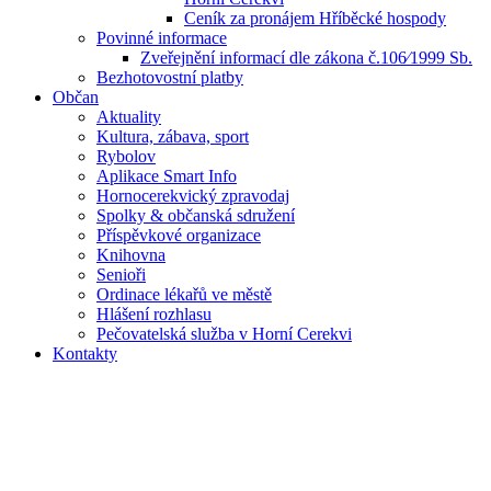
Ceník za pronájem Hříběcké hospody
Povinné informace
Zveřejnění informací dle zákona č.106⁄1999 Sb.
Bezhotovostní platby
Občan
Aktuality
Kultura, zábava, sport
Rybolov
Aplikace Smart Info
Hornocerekvický zpravodaj
Spolky & občanská sdružení
Příspěvkové organizace
Knihovna
Senioři
Ordinace lékařů ve městě
Hlášení rozhlasu
Pečovatelská služba v Horní Cerekvi
Kontakty