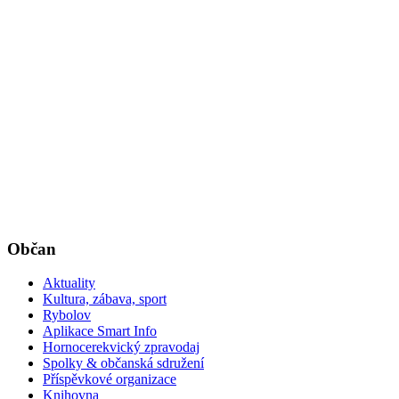
Občan
Aktuality
Kultura, zábava, sport
Rybolov
Aplikace Smart Info
Hornocerekvický zpravodaj
Spolky & občanská sdružení
Příspěvkové organizace
Knihovna