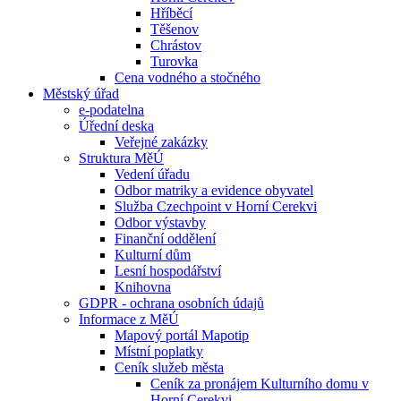
Hříběcí
Těšenov
Chrástov
Turovka
Cena vodného a stočného
Městský úřad
e-podatelna
Úřední deska
Veřejné zakázky
Struktura MěÚ
Vedení úřadu
Odbor matriky a evidence obyvatel
Služba Czechpoint v Horní Cerekvi
Odbor výstavby
Finanční oddělení
Kulturní dům
Lesní hospodářství
Knihovna
GDPR - ochrana osobních údajů
Informace z MěÚ
Mapový portál Mapotip
Místní poplatky
Ceník služeb města
Ceník za pronájem Kulturního domu v
Horní Cerekvi