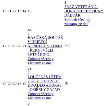
1
SRAZ VETERÁNŮ -
10
11
12
13
14
15
HORNOCEREKVICKÝ
DŘEVÁK
Zobrazit všechny
záznamy ze dne
22
3
HASIČSKÁ SOUTĚŽ
V HŘÍBĚCÍ
17
18
19
20
21
KONCERT V LOMU
23
- ŘEKNI VŠEM
LETNÍ KINO
Zobrazit všechny
záznamy ze dne
29
2
LOUČENÍ S LÉTEM
2026 V TUROVCE
24
25
26
27
28
30
DIVADLO AKORÁT
- OSIŘELÝ ZÁPAD
Zobrazit všechny
záznamy ze dne
5