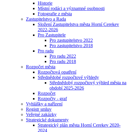
Historie
Místní rodáci a významné osobnosti
Fotografie z města
Zastupitelstvo a Rada
Složení Zastupitelstva města Horní Cerekev
2022-2026
Pro Zastupitele
Pro zastupitelstvo 2022
Pro zastupitelstvo 2018
Pro radu
Pro radu 2022
Pro radu 2018
Rozpočet města
Rozpočtová opatření
Střednědobé rozpočtové výhledy
Střednědobý rozpočtový výhled města na
období 2025-2026
Rozpočet
Rozpočty - graf
Vyhlášky a nařízení
Registr smluv
Veřejné zakázky
Strategické dokumenty
Strategický plán města Horní Cerekev 2020-
2024