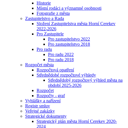
Historie
Místní rodáci a významné osobnosti
Fotografie z města
Zastupitelstvo a Rada
Složení Zastupitelstva města Horní Cerekev
2022-2026
Pro Zastupitele
Pro zastupitelstvo 2022
Pro zastupitelstvo 2018
Pro radu
Pro radu 2022
Pro radu 2018
Rozpočet města
Rozpočtová opatření
Střednědobé rozpočtové výhledy
Střednědobý rozpočtový výhled města na
období 2025-2026
Rozpočet
Rozpočty - graf
Vyhlášky a nařízení
Registr smluv
Veřejné zakázky
Strategické dokumenty
Strategický plán města Horní Cerekev 2020-
2024