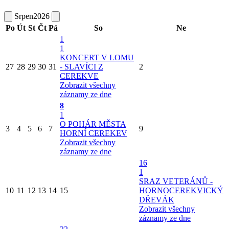
Srpen
2026
Po
Út
St
Čt
Pá
So
Ne
1
1
KONCERT V LOMU
27
28
29
30
31
- SLAVÍCI Z
2
CEREKVE
Zobrazit všechny
záznamy ze dne
8
1
O POHÁR MĚSTA
3
4
5
6
7
9
HORNÍ CEREKEV
Zobrazit všechny
záznamy ze dne
16
1
SRAZ VETERÁNŮ -
10
11
12
13
14
15
HORNOCEREKVICKÝ
DŘEVÁK
Zobrazit všechny
záznamy ze dne