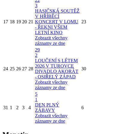
22
3
HASIČSKÁ SOUTĚŽ
V HŘÍBĚCÍ
17
18
19
20
21
KONCERT V LOMU
23
- ŘEKNI VŠEM
LETNÍ KINO
Zobrazit všechny
záznamy ze dne
29
2
LOUČENÍ S LÉTEM
2026 V TUROVCE
24
25
26
27
28
30
DIVADLO AKORÁT
- OSIŘELÝ ZÁPAD
Zobrazit všechny
záznamy ze dne
5
1
DEN PLNÝ
31
1
2
3
4
6
ZÁBAVY
Zobrazit všechny
záznamy ze dne