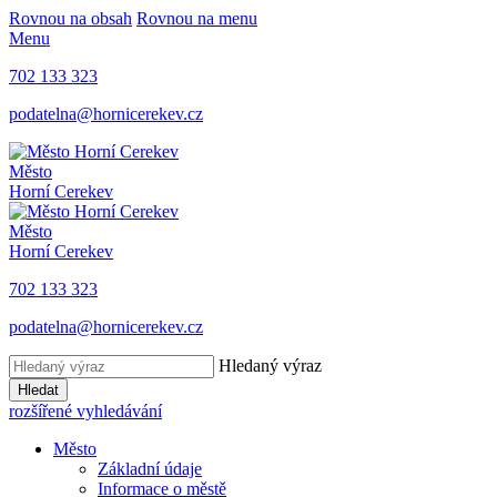
Rovnou na obsah
Rovnou na menu
Menu
702 133 323
podatelna@hornicerekev.cz
Město
Horní Cerekev
Město
Horní Cerekev
702 133 323
podatelna@hornicerekev.cz
Hledaný výraz
Hledat
rozšířené vyhledávání
Město
Základní údaje
Informace o městě