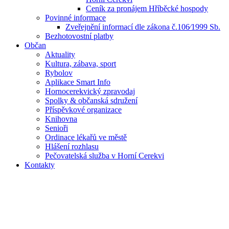
Ceník za pronájem Hříběcké hospody
Povinné informace
Zveřejnění informací dle zákona č.106⁄1999 Sb.
Bezhotovostní platby
Občan
Aktuality
Kultura, zábava, sport
Rybolov
Aplikace Smart Info
Hornocerekvický zpravodaj
Spolky & občanská sdružení
Příspěvkové organizace
Knihovna
Senioři
Ordinace lékařů ve městě
Hlášení rozhlasu
Pečovatelská služba v Horní Cerekvi
Kontakty