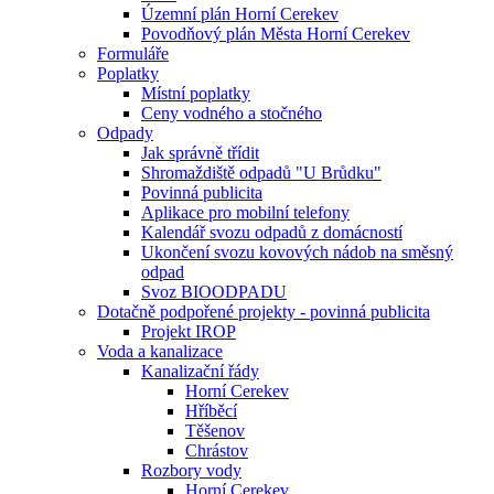
Územní plán Horní Cerekev
Povodňový plán Města Horní Cerekev
Formuláře
Poplatky
Místní poplatky
Ceny vodného a stočného
Odpady
Jak správně třídit
Shromaždiště odpadů "U Brůdku"
Povinná publicita
Aplikace pro mobilní telefony
Kalendář svozu odpadů z domácností
Ukončení svozu kovových nádob na směsný
odpad
Svoz BIOODPADU
Dotačně podpořené projekty - povinná publicita
Projekt IROP
Voda a kanalizace
Kanalizační řády
Horní Cerekev
Hříběcí
Těšenov
Chrástov
Rozbory vody
Horní Cerekev