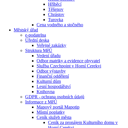
Hříběcí
Těšenov
Chrástov
Turovka
Cena vodného a stočného
Městský úřad
e-podatelna
Úřední deska
Veřejné zakázky
Struktura MěÚ
Vedení úřadu
Odbor matriky a evidence obyvatel
Služba Czechpoint v Horní Cerekvi
Odbor výstavby
Finanční oddělení
Kulturní dům
Lesní hospodářství
Knihovna
GDPR - ochrana osobních údajů
Informace z MěÚ
Mapový portál Mapotip
Místní poplatky
Ceník služeb města
Ceník za pronájem Kulturního domu v
Horní Cerekvi