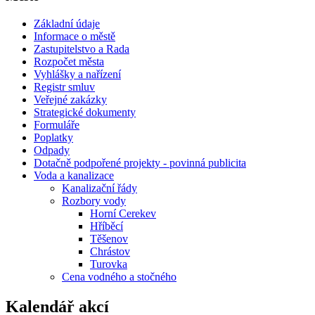
Základní údaje
Informace o městě
Zastupitelstvo a Rada
Rozpočet města
Vyhlášky a nařízení
Registr smluv
Veřejné zakázky
Strategické dokumenty
Formuláře
Poplatky
Odpady
Dotačně podpořené projekty - povinná publicita
Voda a kanalizace
Kanalizační řády
Rozbory vody
Horní Cerekev
Hříběcí
Těšenov
Chrástov
Turovka
Cena vodného a stočného
Kalendář akcí