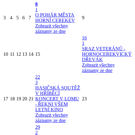
8
1
O POHÁR MĚSTA
3
4
5
6
7
9
HORNÍ CEREKEV
Zobrazit všechny
záznamy ze dne
16
1
SRAZ VETERÁNŮ -
10
11
12
13
14
15
HORNOCEREKVICKÝ
DŘEVÁK
Zobrazit všechny
záznamy ze dne
22
3
HASIČSKÁ SOUTĚŽ
V HŘÍBĚCÍ
17
18
19
20
21
KONCERT V LOMU
23
- ŘEKNI VŠEM
LETNÍ KINO
Zobrazit všechny
záznamy ze dne
29
2