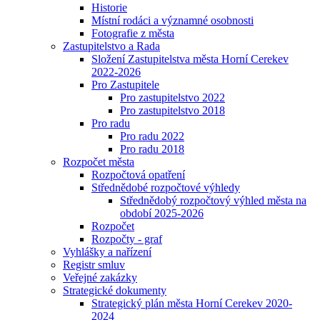
Historie
Místní rodáci a významné osobnosti
Fotografie z města
Zastupitelstvo a Rada
Složení Zastupitelstva města Horní Cerekev
2022-2026
Pro Zastupitele
Pro zastupitelstvo 2022
Pro zastupitelstvo 2018
Pro radu
Pro radu 2022
Pro radu 2018
Rozpočet města
Rozpočtová opatření
Střednědobé rozpočtové výhledy
Střednědobý rozpočtový výhled města na
období 2025-2026
Rozpočet
Rozpočty - graf
Vyhlášky a nařízení
Registr smluv
Veřejné zakázky
Strategické dokumenty
Strategický plán města Horní Cerekev 2020-
2024