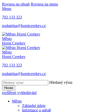
Rovnou na obsah
Rovnou na menu
Menu
702 133 323
podatelna@hornicerekev.cz
Město
Horní Cerekev
Město
Horní Cerekev
702 133 323
podatelna@hornicerekev.cz
Hledaný výraz
Hledat
rozšířené vyhledávání
Město
Základní údaje
Informace o městě