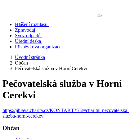
Hlášení rozhlasu
Zpravodaj
Svoz odpadů
Úřední deska
Příspěvková organizace
Úvodní stránka
Občan
Pečovatelská služba v Horní Cerekvi
Pečovatelská služba v Horní
Cerekvi
https://jihlava.charita.cz/KONTAKTY/?s=charitni-pecovatelska-
sluzba-horni-cerekev
Občan