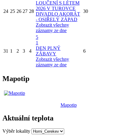
LOUČENÍ S LÉTEM
2026 V TUROVCE
24
25
26
27
28
30
DIVADLO AKORÁT
- OSIŘELÝ ZÁPAD
Zobrazit všechny
záznamy ze dne
5
1
DEN PLNÝ
31
1
2
3
4
6
ZÁBAVY
Zobrazit všechny
záznamy ze dne
Mapotip
Mapotip
Aktuální teplota
Výběr lokality