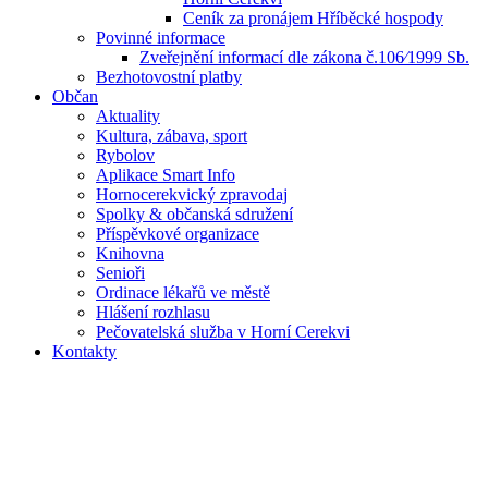
Ceník za pronájem Hříběcké hospody
Povinné informace
Zveřejnění informací dle zákona č.106⁄1999 Sb.
Bezhotovostní platby
Občan
Aktuality
Kultura, zábava, sport
Rybolov
Aplikace Smart Info
Hornocerekvický zpravodaj
Spolky & občanská sdružení
Příspěvkové organizace
Knihovna
Senioři
Ordinace lékařů ve městě
Hlášení rozhlasu
Pečovatelská služba v Horní Cerekvi
Kontakty