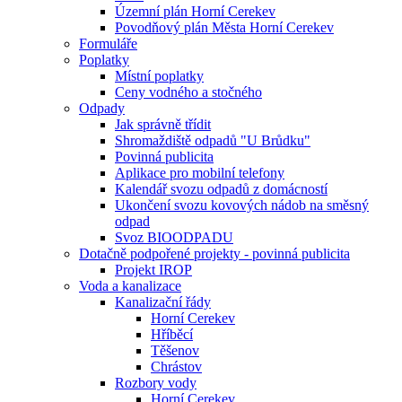
Územní plán Horní Cerekev
Povodňový plán Města Horní Cerekev
Formuláře
Poplatky
Místní poplatky
Ceny vodného a stočného
Odpady
Jak správně třídit
Shromaždiště odpadů "U Brůdku"
Povinná publicita
Aplikace pro mobilní telefony
Kalendář svozu odpadů z domácností
Ukončení svozu kovových nádob na směsný
odpad
Svoz BIOODPADU
Dotačně podpořené projekty - povinná publicita
Projekt IROP
Voda a kanalizace
Kanalizační řády
Horní Cerekev
Hříběcí
Těšenov
Chrástov
Rozbory vody
Horní Cerekev