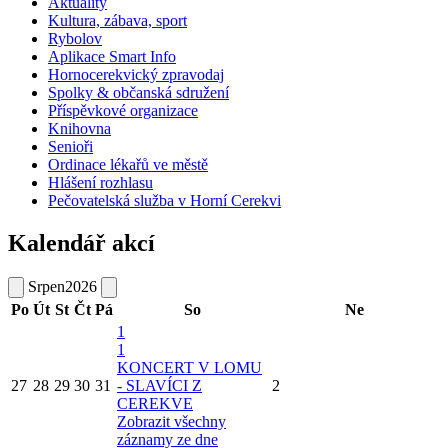
Aktuality
Kultura, zábava, sport
Rybolov
Aplikace Smart Info
Hornocerekvický zpravodaj
Spolky & občanská sdružení
Příspěvkové organizace
Knihovna
Senioři
Ordinace lékařů ve městě
Hlášení rozhlasu
Pečovatelská služba v Horní Cerekvi
Kalendář akcí
Srpen
2026
Po
Út
St
Čt
Pá
So
Ne
1
1
KONCERT V LOMU
27
28
29
30
31
- SLAVÍCI Z
2
CEREKVE
Zobrazit všechny
záznamy ze dne