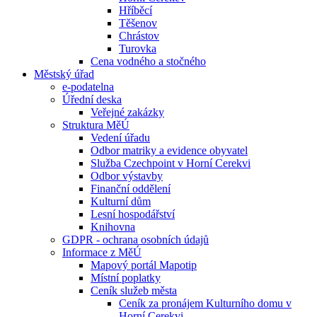
Hříběcí
Těšenov
Chrástov
Turovka
Cena vodného a stočného
Městský úřad
e-podatelna
Úřední deska
Veřejné zakázky
Struktura MěÚ
Vedení úřadu
Odbor matriky a evidence obyvatel
Služba Czechpoint v Horní Cerekvi
Odbor výstavby
Finanční oddělení
Kulturní dům
Lesní hospodářství
Knihovna
GDPR - ochrana osobních údajů
Informace z MěÚ
Mapový portál Mapotip
Místní poplatky
Ceník služeb města
Ceník za pronájem Kulturního domu v
Horní Cerekvi