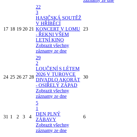
záznamy ze dne
22
3
HASIČSKÁ SOUTĚŽ
V HŘÍBĚCÍ
17
18
19
20
21
KONCERT V LOMU
23
- ŘEKNI VŠEM
LETNÍ KINO
Zobrazit všechny
záznamy ze dne
29
2
LOUČENÍ S LÉTEM
2026 V TUROVCE
24
25
26
27
28
30
DIVADLO AKORÁT
- OSIŘELÝ ZÁPAD
Zobrazit všechny
záznamy ze dne
5
1
DEN PLNÝ
31
1
2
3
4
6
ZÁBAVY
Zobrazit všechny
záznamy ze dne