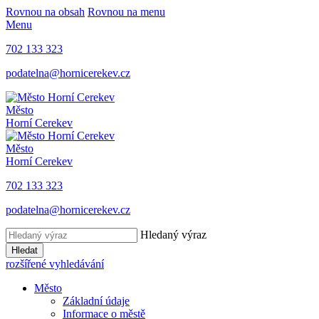
Rovnou na obsah
Rovnou na menu
Menu
702 133 323
podatelna@hornicerekev.cz
Město
Horní Cerekev
Město
Horní Cerekev
702 133 323
podatelna@hornicerekev.cz
Hledaný výraz
Hledat
rozšířené vyhledávání
Město
Základní údaje
Informace o městě