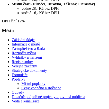
Místní části (Hříběcí, Turovka, Těšenov, Chrástov)
vodné 28,- Kč bez DPH
stočné 16,- Kč bez DPH
DPH činí 12%.
Město
Základní údaje
Informace o městě
Zastupitelstvo a Rada
Rozpočet města
Vyhlášky a nařízení
Registr smluv
Veřejné zakázky
Strategické dokumenty
Formuláře
Poplatky
Místní poplatky
Ceny vodného a stočného
Odpady
Dotačně podpořené projekty - povinná publicita
Voda a kanalizace