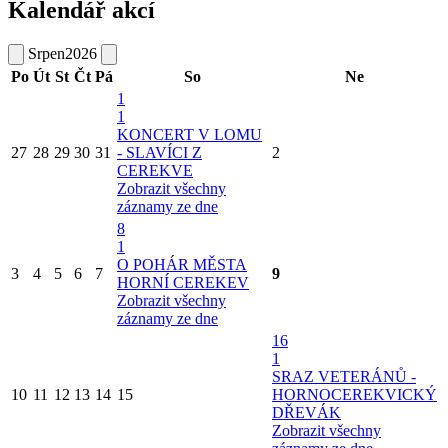
Kalendář akcí
Srpen
2026
Po
Út
St
Čt
Pá
So
Ne
1
1
KONCERT V LOMU
27
28
29
30
31
- SLAVÍCI Z
2
CEREKVE
Zobrazit všechny
záznamy ze dne
8
1
O POHÁR MĚSTA
3
4
5
6
7
9
HORNÍ CEREKEV
Zobrazit všechny
záznamy ze dne
16
1
SRAZ VETERÁNŮ -
10
11
12
13
14
15
HORNOCEREKVICKÝ
DŘEVÁK
Zobrazit všechny