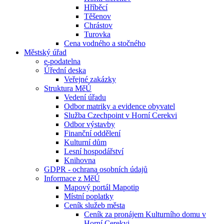
Hříběcí
Těšenov
Chrástov
Turovka
Cena vodného a stočného
Městský úřad
e-podatelna
Úřední deska
Veřejné zakázky
Struktura MěÚ
Vedení úřadu
Odbor matriky a evidence obyvatel
Služba Czechpoint v Horní Cerekvi
Odbor výstavby
Finanční oddělení
Kulturní dům
Lesní hospodářství
Knihovna
GDPR - ochrana osobních údajů
Informace z MěÚ
Mapový portál Mapotip
Místní poplatky
Ceník služeb města
Ceník za pronájem Kulturního domu v
Horní Cerekvi