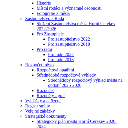
Historie
Místní rodáci a významné osobnosti
Fotografie z města
Zastupitelstvo a Rada
Složení Zastupitelstva města Horní Cerekev
2022-2026
Pro Zastupitele
Pro zastupitelstvo 2022
Pro zastupitelstvo 2018
Pro radu
Pro radu 2022
Pro radu 2018
Rozpočet města
Rozpočtová opatření
Střednědobé rozpočtové výhledy
Střednědobý rozpočtový výhled města na
období 2025-2026
Rozpočet
Rozpočty - graf
Vyhlášky a nařízení
Registr smluv
Veřejné zakázky
Strategické dokumenty
Strategický plán města Horní Cerekev 2020-
2024