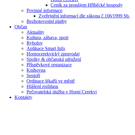
Ceník za pronájem Hříběcké hospody
Povinné informace
Zveřejnění informací dle zákona č.106⁄1999 Sb.
Bezhotovostní platby
Občan
Aktuality
Kultura, zábava, sport
Rybolov
Aplikace Smart Info
Hornocerekvický zpravodaj
Spolky & občanská sdružení
Příspěvkové organizace
Knihovna
Senioři
Ordinace lékařů ve městě
Hlášení rozhlasu
Pečovatelská služba v Horní Cerekvi
Kontakty