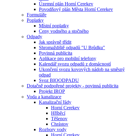
Územní plán Horní Cerekev
Povodňový plán Města Horní Cerekev
Formuláře
Poplatky
Místní poplatky
Ceny vodného a stočného
Odpady
Jak správně třídit
Shromaždiště odpadů "U Brůdku"
Povinná publicita
Aplikace pro mobilní telefony
Kalendář svozu odpadů z domácností
Ukončení svozu kovových nádob na směsný
odpad
Svoz BIOODPADU
Dotačně podpořené projekty - povinná publicita
Projekt IROP
Voda a kanalizace
Kanalizační řády
Horní Cerekev
Hříběcí
Těšenov
Chrástov
Rozbory vody
Horní Cerekev