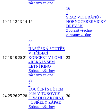
záznamy ze dne
16
1
SRAZ VETERÁNŮ -
10
11
12
13
14
15
HORNOCEREKVICKÝ
DŘEVÁK
Zobrazit všechny
záznamy ze dne
22
3
HASIČSKÁ SOUTĚŽ
V HŘÍBĚCÍ
17
18
19
20
21
KONCERT V LOMU
23
- ŘEKNI VŠEM
LETNÍ KINO
Zobrazit všechny
záznamy ze dne
29
2
LOUČENÍ S LÉTEM
2026 V TUROVCE
24
25
26
27
28
30
DIVADLO AKORÁT
- OSIŘELÝ ZÁPAD
Zobrazit všechny