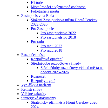
Historie
Místní rodáci a významné osobnosti
Fotografie z města
Zastupitelstvo a Rada
Složení Zastupitelstva města Horní Cerekev
2022-2026
Pro Zastupitele
Pro zastupitelstvo 2022
Pro zastupitelstvo 2018
Pro radu
Pro radu 2022
Pro radu 2018
Rozpočet města
Rozpočtová opatření
Střednědobé rozpočtové výhledy
Střednědobý rozpočtový výhled města na
období 2025-2026
Rozpočet
Rozpočty - graf
Vyhlášky a nařízení
Registr smluv
Veřejné zakázky
Strategické dokumenty
Strategický plán města Horní Cerekev 2020-
2024