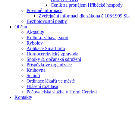
Ceník za pronájem Hříběcké hospody
Povinné informace
Zveřejnění informací dle zákona č.106⁄1999 Sb.
Bezhotovostní platby
Občan
Aktuality
Kultura, zábava, sport
Rybolov
Aplikace Smart Info
Hornocerekvický zpravodaj
Spolky & občanská sdružení
Příspěvkové organizace
Knihovna
Senioři
Ordinace lékařů ve městě
Hlášení rozhlasu
Pečovatelská služba v Horní Cerekvi
Kontakty