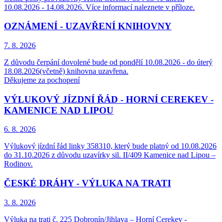
10.08.2026 - 14.08.2026. Více informací naleznete v příloze.
OZNÁMENÍ - UZAVŘENÍ KNIHOVNY
7. 8.
2026
Z důvodu čerpání dovolené bude od pondělí 10.08.2026 - do úterý
18.08.2026(včetně) knihovna uzavřena.
Děkujeme za pochopení
VÝLUKOVÝ JÍZDNÍ ŘÁD - HORNÍ CEREKEV -
KAMENICE NAD LIPOU
6. 8.
2026
Výlukový jízdní řád linky 358310, který bude platný od 10.08.2026
do 31.10.2026 z důvodu uzavírky sil. II/409 Kamenice nad Lipou –
Rodinov.
ČESKÉ DRÁHY - VÝLUKA NA TRATI
3. 8.
2026
Výluka na trati č. 225 Dobronín/Jihlava – Horní Cerekev -