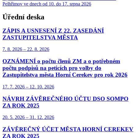
Pelhřimov ve dnech od 10. do 17. srpna 2026
Úřední deska
ZÁPIS A USNESENÍ Z 22. ZASEDÁNÍ
ZASTUPITELSTVA MĚSTA
7. 8.
2026
–
22. 8.
2026
OZNÁMENÍ o počtu členů ZM a o potřebném
počtu podpisů na peticích pro volby do
Zastupitelstva města Horní Cerekev pro rok 2026
17. 7.
2026
–
12. 10.
2026
NÁVRH ZÁVĚREČNÉHO ÚČTU DSO SOMPO
ZA ROK 2025
20. 5.
2026
–
31. 12.
2026
ZÁVĚREČNÝ ÚČET MĚSTA HORNÍ CEREKEV
ZA ROK 2025