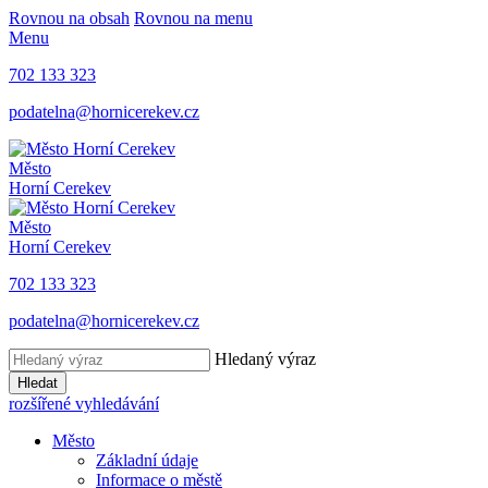
Rovnou na obsah
Rovnou na menu
Menu
702 133 323
podatelna@hornicerekev.cz
Město
Horní Cerekev
Město
Horní Cerekev
702 133 323
podatelna@hornicerekev.cz
Hledaný výraz
Hledat
rozšířené vyhledávání
Město
Základní údaje
Informace o městě