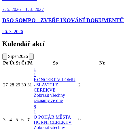
7. 5.
2026
–
1. 3.
2027
DSO SOMPO - ZVEŘEJŇOVÁNÍ DOKUMENTŮ
26. 3.
2026
Kalendář akcí
Srpen
2026
Po
Út
St
Čt
Pá
So
Ne
1
1
KONCERT V LOMU
27
28
29
30
31
- SLAVÍCI Z
2
CEREKVE
Zobrazit všechny
záznamy ze dne
8
1
O POHÁR MĚSTA
3
4
5
6
7
9
HORNÍ CEREKEV
Zobrazit všechny