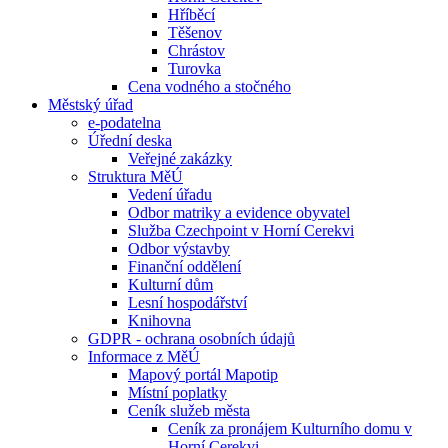
Hříběcí
Těšenov
Chrástov
Turovka
Cena vodného a stočného
Městský úřad
e-podatelna
Úřední deska
Veřejné zakázky
Struktura MěÚ
Vedení úřadu
Odbor matriky a evidence obyvatel
Služba Czechpoint v Horní Cerekvi
Odbor výstavby
Finanční oddělení
Kulturní dům
Lesní hospodářství
Knihovna
GDPR - ochrana osobních údajů
Informace z MěÚ
Mapový portál Mapotip
Místní poplatky
Ceník služeb města
Ceník za pronájem Kulturního domu v
Horní Cerekvi