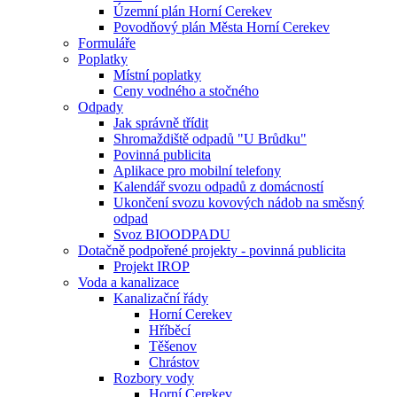
Územní plán Horní Cerekev
Povodňový plán Města Horní Cerekev
Formuláře
Poplatky
Místní poplatky
Ceny vodného a stočného
Odpady
Jak správně třídit
Shromaždiště odpadů "U Brůdku"
Povinná publicita
Aplikace pro mobilní telefony
Kalendář svozu odpadů z domácností
Ukončení svozu kovových nádob na směsný
odpad
Svoz BIOODPADU
Dotačně podpořené projekty - povinná publicita
Projekt IROP
Voda a kanalizace
Kanalizační řády
Horní Cerekev
Hříběcí
Těšenov
Chrástov
Rozbory vody
Horní Cerekev