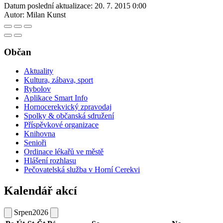
Datum poslední aktualizace:
20. 7. 2015 0:00
Autor:
Milan Kunst
Občan
Aktuality
Kultura, zábava, sport
Rybolov
Aplikace Smart Info
Hornocerekvický zpravodaj
Spolky & občanská sdružení
Příspěvkové organizace
Knihovna
Senioři
Ordinace lékařů ve městě
Hlášení rozhlasu
Pečovatelská služba v Horní Cerekvi
Kalendář akcí
Srpen
2026