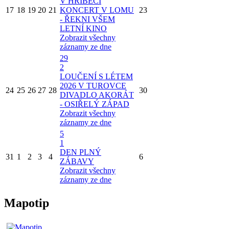
V HŘÍBĚCÍ
17
18
19
20
21
KONCERT V LOMU
23
- ŘEKNI VŠEM
LETNÍ KINO
Zobrazit všechny
záznamy ze dne
29
2
LOUČENÍ S LÉTEM
2026 V TUROVCE
24
25
26
27
28
30
DIVADLO AKORÁT
- OSIŘELÝ ZÁPAD
Zobrazit všechny
záznamy ze dne
5
1
DEN PLNÝ
31
1
2
3
4
6
ZÁBAVY
Zobrazit všechny
záznamy ze dne
Mapotip