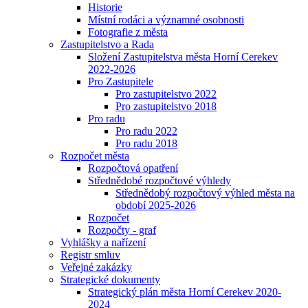
Historie
Místní rodáci a významné osobnosti
Fotografie z města
Zastupitelstvo a Rada
Složení Zastupitelstva města Horní Cerekev
2022-2026
Pro Zastupitele
Pro zastupitelstvo 2022
Pro zastupitelstvo 2018
Pro radu
Pro radu 2022
Pro radu 2018
Rozpočet města
Rozpočtová opatření
Střednědobé rozpočtové výhledy
Střednědobý rozpočtový výhled města na
období 2025-2026
Rozpočet
Rozpočty - graf
Vyhlášky a nařízení
Registr smluv
Veřejné zakázky
Strategické dokumenty
Strategický plán města Horní Cerekev 2020-
2024