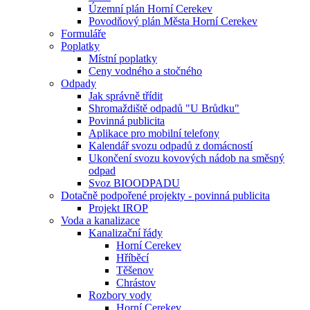
Územní plán Horní Cerekev
Povodňový plán Města Horní Cerekev
Formuláře
Poplatky
Místní poplatky
Ceny vodného a stočného
Odpady
Jak správně třídit
Shromaždiště odpadů "U Brůdku"
Povinná publicita
Aplikace pro mobilní telefony
Kalendář svozu odpadů z domácností
Ukončení svozu kovových nádob na směsný
odpad
Svoz BIOODPADU
Dotačně podpořené projekty - povinná publicita
Projekt IROP
Voda a kanalizace
Kanalizační řády
Horní Cerekev
Hříběcí
Těšenov
Chrástov
Rozbory vody
Horní Cerekev