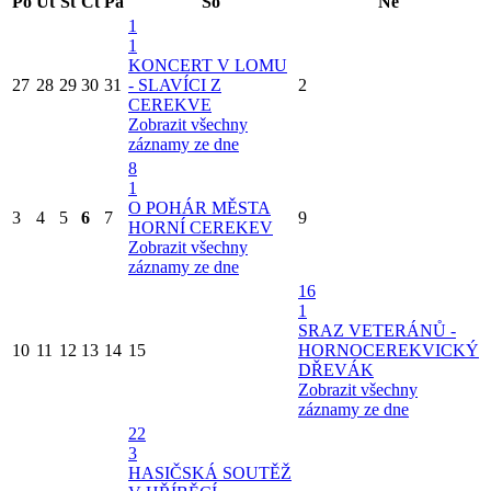
Po
Út
St
Čt
Pá
So
Ne
1
1
KONCERT V LOMU
27
28
29
30
31
- SLAVÍCI Z
2
CEREKVE
Zobrazit všechny
záznamy ze dne
8
1
O POHÁR MĚSTA
3
4
5
6
7
9
HORNÍ CEREKEV
Zobrazit všechny
záznamy ze dne
16
1
SRAZ VETERÁNŮ -
10
11
12
13
14
15
HORNOCEREKVICKÝ
DŘEVÁK
Zobrazit všechny
záznamy ze dne
22
3
HASIČSKÁ SOUTĚŽ