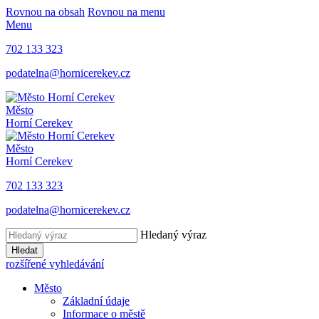
Rovnou na obsah
Rovnou na menu
Menu
702 133 323
podatelna@hornicerekev.cz
Město
Horní Cerekev
Město
Horní Cerekev
702 133 323
podatelna@hornicerekev.cz
Hledaný výraz
Hledat
rozšířené vyhledávání
Město
Základní údaje
Informace o městě