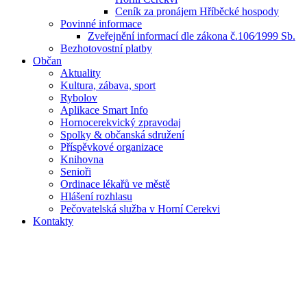
Ceník za pronájem Hříběcké hospody
Povinné informace
Zveřejnění informací dle zákona č.106⁄1999 Sb.
Bezhotovostní platby
Občan
Aktuality
Kultura, zábava, sport
Rybolov
Aplikace Smart Info
Hornocerekvický zpravodaj
Spolky & občanská sdružení
Příspěvkové organizace
Knihovna
Senioři
Ordinace lékařů ve městě
Hlášení rozhlasu
Pečovatelská služba v Horní Cerekvi
Kontakty