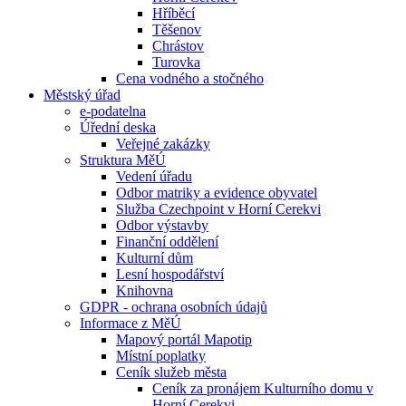
Hříběcí
Těšenov
Chrástov
Turovka
Cena vodného a stočného
Městský úřad
e-podatelna
Úřední deska
Veřejné zakázky
Struktura MěÚ
Vedení úřadu
Odbor matriky a evidence obyvatel
Služba Czechpoint v Horní Cerekvi
Odbor výstavby
Finanční oddělení
Kulturní dům
Lesní hospodářství
Knihovna
GDPR - ochrana osobních údajů
Informace z MěÚ
Mapový portál Mapotip
Místní poplatky
Ceník služeb města
Ceník za pronájem Kulturního domu v
Horní Cerekvi