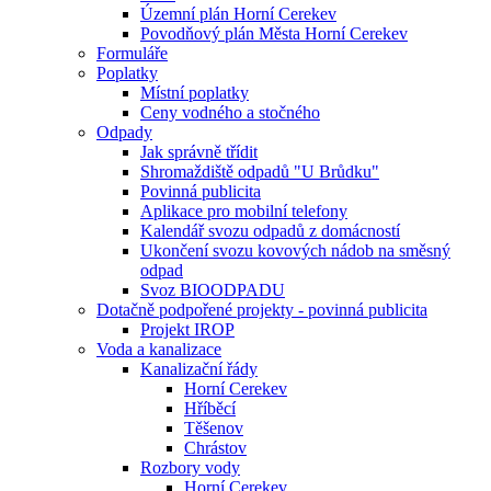
Územní plán Horní Cerekev
Povodňový plán Města Horní Cerekev
Formuláře
Poplatky
Místní poplatky
Ceny vodného a stočného
Odpady
Jak správně třídit
Shromaždiště odpadů "U Brůdku"
Povinná publicita
Aplikace pro mobilní telefony
Kalendář svozu odpadů z domácností
Ukončení svozu kovových nádob na směsný
odpad
Svoz BIOODPADU
Dotačně podpořené projekty - povinná publicita
Projekt IROP
Voda a kanalizace
Kanalizační řády
Horní Cerekev
Hříběcí
Těšenov
Chrástov
Rozbory vody
Horní Cerekev