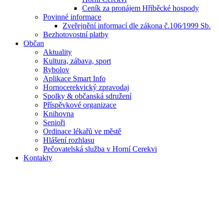
Ceník za pronájem Hříběcké hospody
Povinné informace
Zveřejnění informací dle zákona č.106⁄1999 Sb.
Bezhotovostní platby
Občan
Aktuality
Kultura, zábava, sport
Rybolov
Aplikace Smart Info
Hornocerekvický zpravodaj
Spolky & občanská sdružení
Příspěvkové organizace
Knihovna
Senioři
Ordinace lékařů ve městě
Hlášení rozhlasu
Pečovatelská služba v Horní Cerekvi
Kontakty