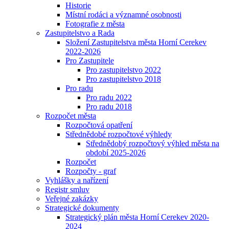
Historie
Místní rodáci a významné osobnosti
Fotografie z města
Zastupitelstvo a Rada
Složení Zastupitelstva města Horní Cerekev
2022-2026
Pro Zastupitele
Pro zastupitelstvo 2022
Pro zastupitelstvo 2018
Pro radu
Pro radu 2022
Pro radu 2018
Rozpočet města
Rozpočtová opatření
Střednědobé rozpočtové výhledy
Střednědobý rozpočtový výhled města na
období 2025-2026
Rozpočet
Rozpočty - graf
Vyhlášky a nařízení
Registr smluv
Veřejné zakázky
Strategické dokumenty
Strategický plán města Horní Cerekev 2020-
2024