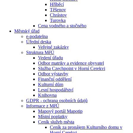
Hříběcí
Těšenov
Chrástov
Turovka
Cena vodného a stočného
Městský úřad
e-podatelna
Úřední deska
Veřejné zakázky
Struktura MěÚ
Vedení úřadu
Odbor matriky a evidence obyvatel
Služba Czechpoint v Horní Cerekvi
Odbor výstavby
Finanční oddělení
Kulturní dům
Lesní hospodářství
Knihovna
GDPR - ochrana osobních údajů
Informace z MěÚ
Mapový portál Mapotip
Místní poplatky
Ceník služeb města
Ceník za pronájem Kulturního domu v
Horní Cerekvi