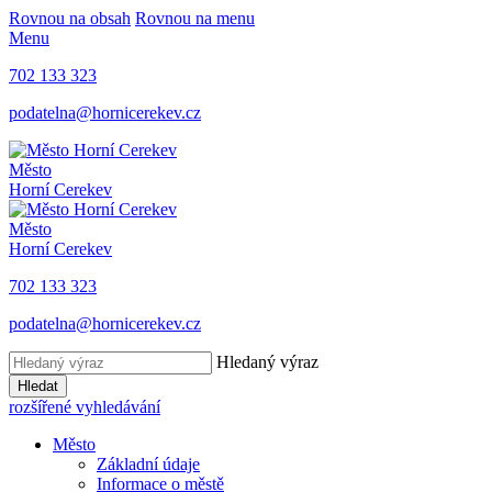
Rovnou na obsah
Rovnou na menu
Menu
702 133 323
podatelna@hornicerekev.cz
Město
Horní Cerekev
Město
Horní Cerekev
702 133 323
podatelna@hornicerekev.cz
Hledaný výraz
Hledat
rozšířené vyhledávání
Město
Základní údaje
Informace o městě