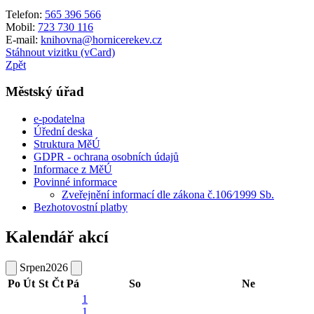
Telefon:
565 396 566
Mobil:
723 730 116
E-mail:
knihovna@hornicerekev.cz
Stáhnout vizitku (vCard)
Zpět
Městský úřad
e-podatelna
Úřední deska
Struktura MěÚ
GDPR - ochrana osobních údajů
Informace z MěÚ
Povinné informace
Zveřejnění informací dle zákona č.106⁄1999 Sb.
Bezhotovostní platby
Kalendář akcí
Srpen
2026
Po
Út
St
Čt
Pá
So
Ne
1
1