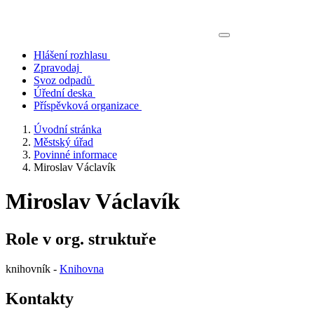
Hlášení rozhlasu
Zpravodaj
Svoz odpadů
Úřední deska
Příspěvková organizace
Úvodní stránka
Městský úřad
Povinné informace
Miroslav Václavík
Miroslav Václavík
Role v org. struktuře
knihovník -
Knihovna
Kontakty