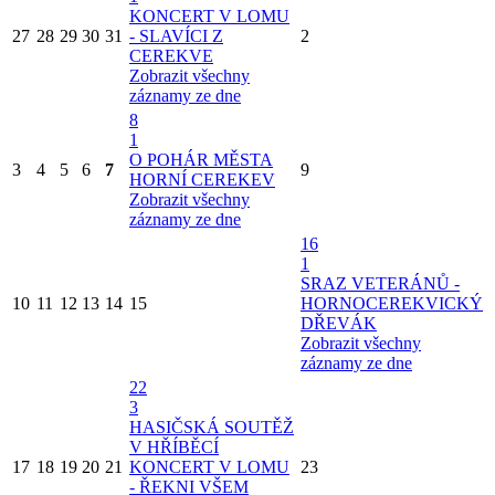
KONCERT V LOMU
27
28
29
30
31
- SLAVÍCI Z
2
CEREKVE
Zobrazit všechny
záznamy ze dne
8
1
O POHÁR MĚSTA
3
4
5
6
7
9
HORNÍ CEREKEV
Zobrazit všechny
záznamy ze dne
16
1
SRAZ VETERÁNŮ -
10
11
12
13
14
15
HORNOCEREKVICKÝ
DŘEVÁK
Zobrazit všechny
záznamy ze dne
22
3
HASIČSKÁ SOUTĚŽ
V HŘÍBĚCÍ
17
18
19
20
21
KONCERT V LOMU
23
- ŘEKNI VŠEM